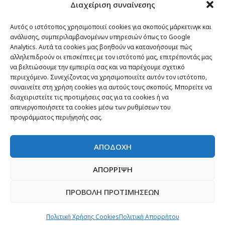
Διαχείριση συναίνεσης
Passenger στον κόσμο
TRAVEL NEWS
Αυτός ο ιστότοπος χρησιμοποιεί cookies για σκοπούς μάρκετινγκ και
ανάλυσης, συμπεριλαμβανομένων υπηρεσιών όπως το Google
Οργάνωσε το ταξίδι σου
Analytics. Αυτά τα cookies μας βοηθούν να κατανοήσουμε πώς
CITY and CULTURE
αλληλεπιδρούν οι επισκέπτες με τον ιστότοπό μας, επιτρέποντάς μας
να βελτιώσουμε την εμπειρία σας και να παρέχουμε σχετικό
περιεχόμενο. Συνεχίζοντας να χρησιμοποιείτε αυτόν τον ιστότοπο,
συναινείτε στη χρήση cookies για αυτούς τους σκοπούς. Μπορείτε να
διαχειριστείτε τις προτιμήσεις σας για τα cookies ή να
απενεργοποιήσετε τα cookies μέσω των ρυθμίσεων του
προγράμματος περιήγησής σας.
ΑΠΟΔΟΧΗ
ΑΠΟΡΡΙΨΗ
Newsletter
ΠΡΟΒΟΛΗ ΠΡΟΤΙΜΗΣΕΩΝ
“H μόνη επένδυση από την οποία δεν έχεις
Πολιτική Χρήσης Cookies
Πολιτική Απορρήτου