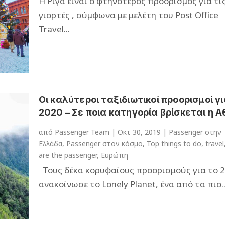
Η Ρίγα είναι ο φτηνότερος προορισμός για τι
γιορτές , σύμφωνα με μελέτη του Post Office
Travel...
Οι καλύτεροι ταξιδιωτικοί προορισμοί γι
2020 – Σε ποια κατηγορία βρίσκεται η 
από
Passenger Team
|
Οκτ 30, 2019
|
Passenger στην
Ελλάδα
,
Passenger στον κόσμο
,
Top things to do
,
travel
are the passenger
,
Ευρώπη
Τους δέκα κορυφαίους προορισμούς για το 2
ανακοίνωσε το Lonely Planet, ένα από τα πιο..