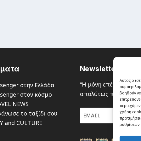
έματα
Newsletter
Αυτός ο ιστ
“H μόνη επένδυση από
senger στην Ελλάδα
συμπεριλαμ
απολύτως πιθανότητα ν
βοηθούν να
senger στον κόσμο
επιτρέποντ
AVEL NEWS
περιεχόμενο
χρήση cooki
άνωσε το ταξίδι σου
προτιμήσεις
TY and CULTURE
ρυθμίσεων 