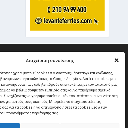
Διαχείριση συναίνεσης
ότοπος χρησιμοποιεί cookies για σκοπούς μάρκετινγκ και ανάλυσης,
 την οποία δεν έχεις καμία
βανομένων υπηρεσιών όπως το Google Analytics. Αυτά τα cookies μας
α χάσεις, είναι τα ταξίδια.”
 κατανοήσουμε πώς αλληλεπιδρούν οι επισκέπτες με τον ιστότοπό μας,
άς μας να βελτιώσουμε την εμπειρία σας και να παρέχουμε σχετικό
. Συνεχίζοντας να χρησιμοποιείτε αυτόν τον ιστότοπο, συναινείτε στη
es για αυτούς τους σκοπούς. Μπορείτε να διαχειριστείτε τις
Εγγραφή
 σας για τα cookies ή να απενεργοποιήσετε τα cookies μέσω των
του προγράμματος περιήγησής σας.