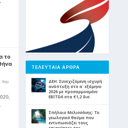
ς
α το
Αθήνα
ΤΕΛΕΥΤΑΙΑ ΑΡΘΡΑ
ΔΕΗ: Συνεχιζόμενη ισχυρή
,
You
ανάπτυξη στο α΄ εξάμηνο
2026 με προσαρμοσμένο
020,
EBITDA στα €1,2 δισ.
.
Σπήλαιο Μελισσάνης: Το
γεωλογικό θαύμα που
εντυπωσιάζει τους
επισκέπτες της