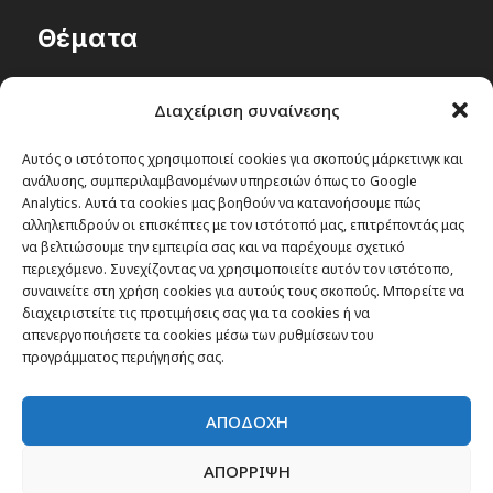
Θέματα
Passenger στην Ελλάδα
Διαχείριση συναίνεσης
Passenger στον κόσμο
TRAVEL NEWS
Αυτός ο ιστότοπος χρησιμοποιεί cookies για σκοπούς μάρκετινγκ και
ανάλυσης, συμπεριλαμβανομένων υπηρεσιών όπως το Google
Οργάνωσε το ταξίδι σου
Analytics. Αυτά τα cookies μας βοηθούν να κατανοήσουμε πώς
CITY and CULTURE
αλληλεπιδρούν οι επισκέπτες με τον ιστότοπό μας, επιτρέποντάς μας
να βελτιώσουμε την εμπειρία σας και να παρέχουμε σχετικό
περιεχόμενο. Συνεχίζοντας να χρησιμοποιείτε αυτόν τον ιστότοπο,
συναινείτε στη χρήση cookies για αυτούς τους σκοπούς. Μπορείτε να
διαχειριστείτε τις προτιμήσεις σας για τα cookies ή να
απενεργοποιήσετε τα cookies μέσω των ρυθμίσεων του
προγράμματος περιήγησής σας.
ΑΠΟΔΟΧΗ
ΑΠΟΡΡΙΨΗ