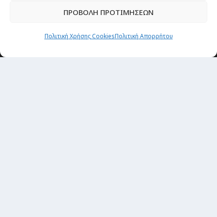
ΠΡΟΒΟΛΗ ΠΡΟΤΙΜΗΣΕΩΝ
Newsletter
Πολιτική Χρήσης Cookies
Πολιτική Απορρήτου
“H μόνη επένδυση από την οποία δεν έχεις
καμία απολύτως πιθανότητα να χάσεις,
είναι τα ταξίδια.”
Εγγραφή
copyright@ 2026| All rights Reserved
Designed and developed by