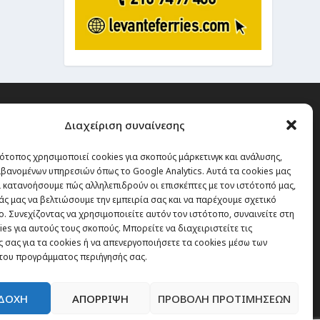
Διαχείριση συναίνεσης
ότοπος χρησιμοποιεί cookies για σκοπούς μάρκετινγκ και ανάλυσης,
 την οποία δεν έχεις καμία
βανομένων υπηρεσιών όπως το Google Analytics. Αυτά τα cookies μας
α χάσεις, είναι τα ταξίδια.”
 κατανοήσουμε πώς αλληλεπιδρούν οι επισκέπτες με τον ιστότοπό μας,
άς μας να βελτιώσουμε την εμπειρία σας και να παρέχουμε σχετικό
. Συνεχίζοντας να χρησιμοποιείτε αυτόν τον ιστότοπο, συναινείτε στη
es για αυτούς τους σκοπούς. Μπορείτε να διαχειριστείτε τις
Εγγραφή
 σας για τα cookies ή να απενεργοποιήσετε τα cookies μέσω των
του προγράμματος περιήγησής σας.
ΔΟΧΗ
ΑΠΟΡΡΙΨΗ
ΠΡΟΒΟΛΗ ΠΡΟΤΙΜΗΣΕΩΝ