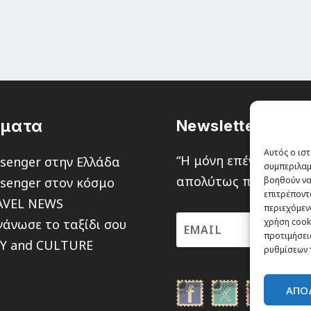
έματα
Newsletter
Αυτός ο ιστ
“H μόνη επένδυση από
senger στην Ελλάδα
συμπεριλαμ
απολύτως πιθανότητα ν
senger στον κόσμο
βοηθούν να
επιτρέποντ
AVEL NEWS
περιεχόμενο
άνωσε το ταξίδι σου
χρήση cooki
προτιμήσεις
TY and CULTURE
ρυθμίσεων 
ΑΠΟ