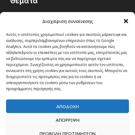
Θέματα
Passenger στην Ελλάδα
Διαχείριση συναίνεσης
Passenger στον κόσμο
TRAVEL NEWS
Αυτός ο ιστότοπος χρησιμοποιεί cookies για σκοπούς μάρκετινγκ και
ανάλυσης, συμπεριλαμβανομένων υπηρεσιών όπως το Google
Οργάνωσε το ταξίδι σου
Analytics. Αυτά τα cookies μας βοηθούν να κατανοήσουμε πώς
CITY and CULTURE
αλληλεπιδρούν οι επισκέπτες με τον ιστότοπό μας, επιτρέποντάς μας
να βελτιώσουμε την εμπειρία σας και να παρέχουμε σχετικό
περιεχόμενο. Συνεχίζοντας να χρησιμοποιείτε αυτόν τον ιστότοπο,
συναινείτε στη χρήση cookies για αυτούς τους σκοπούς. Μπορείτε να
διαχειριστείτε τις προτιμήσεις σας για τα cookies ή να
απενεργοποιήσετε τα cookies μέσω των ρυθμίσεων του
προγράμματος περιήγησής σας.
ΑΠΟΔΟΧΗ
ΑΠΟΡΡΙΨΗ
ΠΡΟΒΟΛΗ ΠΡΟΤΙΜΗΣΕΩΝ