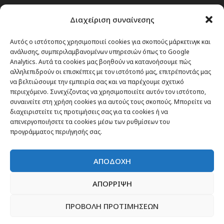
Passenger στην Ελλάδα
Διαχείριση συναίνεσης
Passenger στον κόσμο
TRAVEL NEWS
Αυτός ο ιστότοπος χρησιμοποιεί cookies για σκοπούς μάρκετινγκ και
ανάλυσης, συμπεριλαμβανομένων υπηρεσιών όπως το Google
Οργάνωσε το ταξίδι σου
Analytics. Αυτά τα cookies μας βοηθούν να κατανοήσουμε πώς
CITY and CULTURE
αλληλεπιδρούν οι επισκέπτες με τον ιστότοπό μας, επιτρέποντάς μας
να βελτιώσουμε την εμπειρία σας και να παρέχουμε σχετικό
περιεχόμενο. Συνεχίζοντας να χρησιμοποιείτε αυτόν τον ιστότοπο,
συναινείτε στη χρήση cookies για αυτούς τους σκοπούς. Μπορείτε να
διαχειριστείτε τις προτιμήσεις σας για τα cookies ή να
απενεργοποιήσετε τα cookies μέσω των ρυθμίσεων του
προγράμματος περιήγησής σας.
ΑΠΟΔΟΧΗ
ΑΠΟΡΡΙΨΗ
ΠΡΟΒΟΛΗ ΠΡΟΤΙΜΗΣΕΩΝ
Newsletter