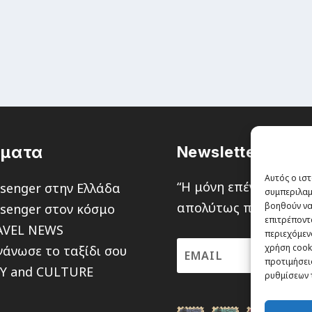
έματα
Newsletter
Αυτός ο ιστ
“H μόνη επένδυση από
senger στην Ελλάδα
συμπεριλαμ
απολύτως πιθανότητα ν
βοηθούν να
senger στον κόσμο
επιτρέποντ
AVEL NEWS
περιεχόμενο
χρήση cooki
άνωσε το ταξίδι σου
προτιμήσεις
TY and CULTURE
ρυθμίσεων 