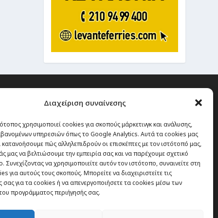
Διαχείριση συναίνεσης
ότοπος χρησιμοποιεί cookies για σκοπούς μάρκετινγκ και ανάλυσης,
 την οποία δεν έχεις καμία
βανομένων υπηρεσιών όπως το Google Analytics. Αυτά τα cookies μας
α χάσεις, είναι τα ταξίδια.”
 κατανοήσουμε πώς αλληλεπιδρούν οι επισκέπτες με τον ιστότοπό μας,
άς μας να βελτιώσουμε την εμπειρία σας και να παρέχουμε σχετικό
. Συνεχίζοντας να χρησιμοποιείτε αυτόν τον ιστότοπο, συναινείτε στη
es για αυτούς τους σκοπούς. Μπορείτε να διαχειριστείτε τις
Εγγραφή
 σας για τα cookies ή να απενεργοποιήσετε τα cookies μέσω των
του προγράμματος περιήγησής σας.