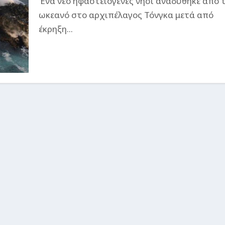
Ένα νέο ηφαστειογενές νησί αναδύθηκε από 
ωκεανό στο αρχιπέλαγος Τόνγκα μετά από
έκρηξη...