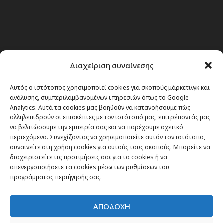
Διαχείριση συναίνεσης
Αυτός ο ιστότοπος χρησιμοποιεί cookies για σκοπούς μάρκετινγκ και
ανάλυσης, συμπεριλαμβανομένων υπηρεσιών όπως το Google
Analytics. Αυτά τα cookies μας βοηθούν να κατανοήσουμε πώς
αλληλεπιδρούν οι επισκέπτες με τον ιστότοπό μας, επιτρέποντάς μας
να βελτιώσουμε την εμπειρία σας και να παρέχουμε σχετικό
περιεχόμενο. Συνεχίζοντας να χρησιμοποιείτε αυτόν τον ιστότοπο,
συναινείτε στη χρήση cookies για αυτούς τους σκοπούς. Μπορείτε να
Θέματα
διαχειριστείτε τις προτιμήσεις σας για τα cookies ή να
απενεργοποιήσετε τα cookies μέσω των ρυθμίσεων του
προγράμματος περιήγησής σας.
Passenger στην Ελλάδα
Passenger στον κόσμο
ΑΠΟΔΟΧΗ
TRAVEL NEWS