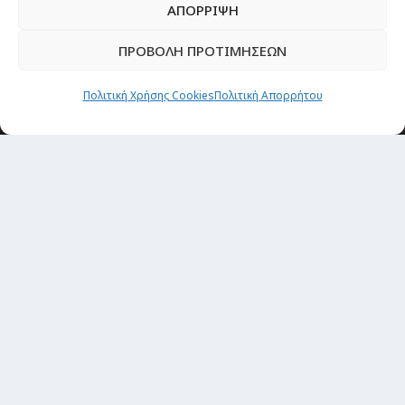
Οργάνωσε το ταξίδι σου
ΑΠΟΡΡΙΨΗ
CITY and CULTURE
ΠΡΟΒΟΛΗ ΠΡΟΤΙΜΗΣΕΩΝ
Πολιτική Χρήσης Cookies
Πολιτική Απορρήτου