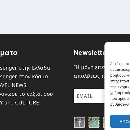
έματα
Newsletter
Αυτός ο ιστ
“H μόνη επένδυση από
senger στην Ελλάδα
συμπεριλαμ
απολύτως πιθανότητα ν
senger στον κόσμο
βοηθούν να
επιτρέποντ
AVEL NEWS
περιεχόμενο
άνωσε το ταξίδι σου
χρήση cooki
προτιμήσεις
TY and CULTURE
ρυθμίσεων 
ΑΠΟ