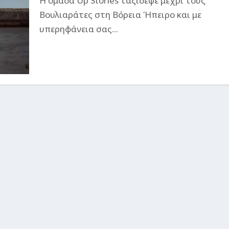
Η ομάδα Up Stories ταξίδεψε μέχρι τους
Βουλιαράτες στη Βόρεια Ήπειρο και με
υπερηφάνεια σας...