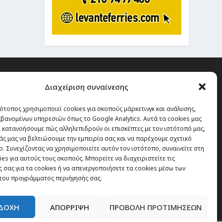
Διαχείριση συναίνεσης
ότοπος χρησιμοποιεί cookies για σκοπούς μάρκετινγκ και ανάλυσης,
 την οποία δεν έχεις καμία
βανομένων υπηρεσιών όπως το Google Analytics. Αυτά τα cookies μας
α χάσεις, είναι τα ταξίδια.”
 κατανοήσουμε πώς αλληλεπιδρούν οι επισκέπτες με τον ιστότοπό μας,
άς μας να βελτιώσουμε την εμπειρία σας και να παρέχουμε σχετικό
. Συνεχίζοντας να χρησιμοποιείτε αυτόν τον ιστότοπο, συναινείτε στη
es για αυτούς τους σκοπούς. Μπορείτε να διαχειριστείτε τις
Εγγραφή
 σας για τα cookies ή να απενεργοποιήσετε τα cookies μέσω των
του προγράμματος περιήγησής σας.
ΔΟΧΗ
ΑΠΟΡΡΙΨΗ
ΠΡΟΒΟΛΗ ΠΡΟΤΙΜΗΣΕΩΝ