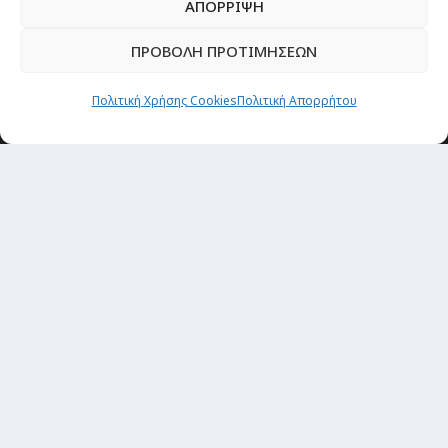
ΑΠΟΡΡΙΨΗ
ΠΡΟΒΟΛΗ ΠΡΟΤΙΜΗΣΕΩΝ
Πολιτική Χρήσης Cookies
Πολιτική Απορρήτου
Newsletter
“H μόνη επένδυση από την οποία δεν έχεις
καμία απολύτως πιθανότητα να χάσεις,
είναι τα ταξίδια.”
Εγγραφή