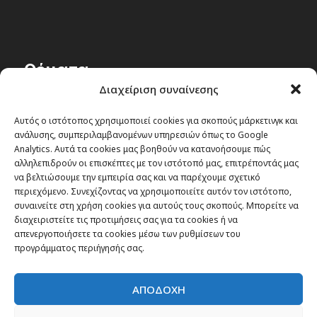
Θέματα
Διαχείριση συναίνεσης
Passenger στην Ελλάδα
Αυτός ο ιστότοπος χρησιμοποιεί cookies για σκοπούς μάρκετινγκ και
Passenger στον κόσμο
ανάλυσης, συμπεριλαμβανομένων υπηρεσιών όπως το Google
TRAVEL NEWS
Analytics. Αυτά τα cookies μας βοηθούν να κατανοήσουμε πώς
αλληλεπιδρούν οι επισκέπτες με τον ιστότοπό μας, επιτρέποντάς μας
Οργάνωσε το ταξίδι σου
να βελτιώσουμε την εμπειρία σας και να παρέχουμε σχετικό
CITY and CULTURE
περιεχόμενο. Συνεχίζοντας να χρησιμοποιείτε αυτόν τον ιστότοπο,
συναινείτε στη χρήση cookies για αυτούς τους σκοπούς. Μπορείτε να
διαχειριστείτε τις προτιμήσεις σας για τα cookies ή να
απενεργοποιήσετε τα cookies μέσω των ρυθμίσεων του
προγράμματος περιήγησής σας.
ΑΠΟΔΟΧΗ