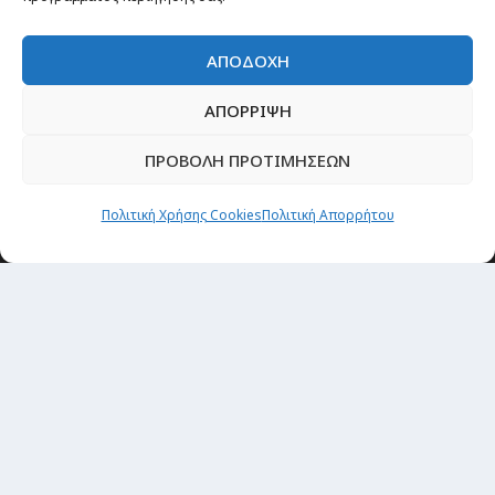
ΑΠΟΔΟΧΗ
ΑΠΟΡΡΙΨΗ
ΠΡΟΒΟΛΗ ΠΡΟΤΙΜΗΣΕΩΝ
Πολιτική Χρήσης Cookies
Πολιτική Απορρήτου
Newsletter
“H μόνη επένδυση από την οποία δεν έχεις
καμία απολύτως πιθανότητα να χάσεις,
είναι τα ταξίδια.”
Εγγραφή