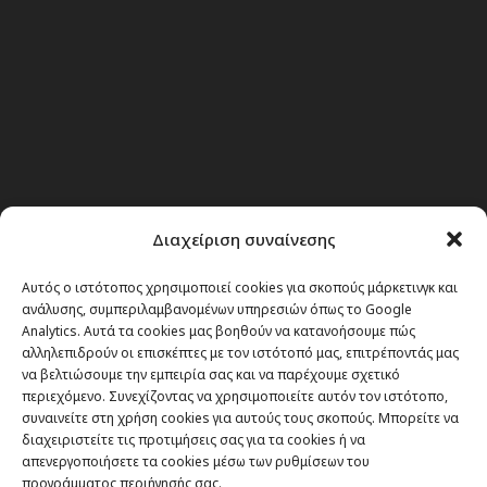
Θέματα
Διαχείριση συναίνεσης
Passenger στην Ελλάδα
Αυτός ο ιστότοπος χρησιμοποιεί cookies για σκοπούς μάρκετινγκ και
Passenger στον κόσμο
ανάλυσης, συμπεριλαμβανομένων υπηρεσιών όπως το Google
Analytics. Αυτά τα cookies μας βοηθούν να κατανοήσουμε πώς
TRAVEL NEWS
αλληλεπιδρούν οι επισκέπτες με τον ιστότοπό μας, επιτρέποντάς μας
Οργάνωσε το ταξίδι σου
να βελτιώσουμε την εμπειρία σας και να παρέχουμε σχετικό
περιεχόμενο. Συνεχίζοντας να χρησιμοποιείτε αυτόν τον ιστότοπο,
CITY and CULTURE
συναινείτε στη χρήση cookies για αυτούς τους σκοπούς. Μπορείτε να
διαχειριστείτε τις προτιμήσεις σας για τα cookies ή να
απενεργοποιήσετε τα cookies μέσω των ρυθμίσεων του
προγράμματος περιήγησής σας.