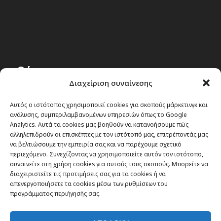
Θέματα
Διαχείριση συναίνεσης
Passenger στην Ελλάδα
Αυτός ο ιστότοπος χρησιμοποιεί cookies για σκοπούς μάρκετινγκ και
Passenger στον κόσμο
ανάλυσης, συμπεριλαμβανομένων υπηρεσιών όπως το Google
TRAVEL NEWS
Analytics. Αυτά τα cookies μας βοηθούν να κατανοήσουμε πώς
αλληλεπιδρούν οι επισκέπτες με τον ιστότοπό μας, επιτρέποντάς μας
Οργάνωσε το ταξίδι σου
να βελτιώσουμε την εμπειρία σας και να παρέχουμε σχετικό
CITY and CULTURE
περιεχόμενο. Συνεχίζοντας να χρησιμοποιείτε αυτόν τον ιστότοπο,
συναινείτε στη χρήση cookies για αυτούς τους σκοπούς. Μπορείτε να
διαχειριστείτε τις προτιμήσεις σας για τα cookies ή να
απενεργοποιήσετε τα cookies μέσω των ρυθμίσεων του
προγράμματος περιήγησής σας.