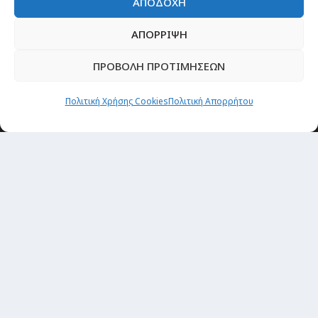
ΑΠΟΔΟΧΗ
ΑΠΟΡΡΙΨΗ
ΠΡΟΒΟΛΗ ΠΡΟΤΙΜΗΣΕΩΝ
Πολιτική Χρήσης Cookies
Πολιτική Απορρήτου
Newsletter
“H μόνη επένδυση από την οποία δεν έχεις
καμία απολύτως πιθανότητα να χάσεις,
είναι τα ταξίδια.”
Εγγραφή