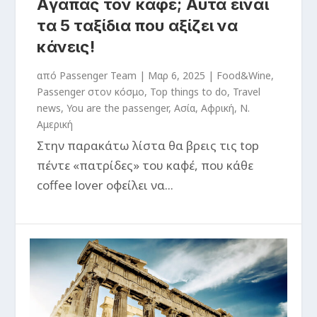
Αγαπάς τον καφέ; Αυτά είναι
τα 5 ταξίδια που αξίζει να
κάνεις!
από
Passenger Team
|
Μαρ 6, 2025
|
Food&Wine
,
Passenger στον κόσμο
,
Top things to do
,
Travel
news
,
You are the passenger
,
Ασία
,
Αφρική
,
Ν.
Αμερική
Στην παρακάτω λίστα θα βρεις τις top
πέντε «πατρίδες» του καφέ, που κάθε
coffee lover οφείλει να...