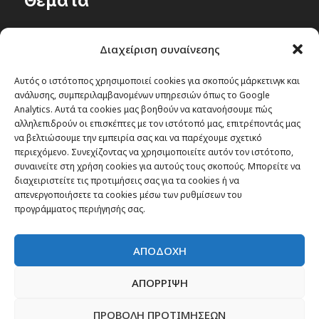
Θέματα
Passenger στην Ελλάδα
Διαχείριση συναίνεσης
Passenger στον κόσμο
TRAVEL NEWS
Αυτός ο ιστότοπος χρησιμοποιεί cookies για σκοπούς μάρκετινγκ και
ανάλυσης, συμπεριλαμβανομένων υπηρεσιών όπως το Google
Οργάνωσε το ταξίδι σου
Analytics. Αυτά τα cookies μας βοηθούν να κατανοήσουμε πώς
CITY and CULTURE
αλληλεπιδρούν οι επισκέπτες με τον ιστότοπό μας, επιτρέποντάς μας
να βελτιώσουμε την εμπειρία σας και να παρέχουμε σχετικό
περιεχόμενο. Συνεχίζοντας να χρησιμοποιείτε αυτόν τον ιστότοπο,
συναινείτε στη χρήση cookies για αυτούς τους σκοπούς. Μπορείτε να
διαχειριστείτε τις προτιμήσεις σας για τα cookies ή να
απενεργοποιήσετε τα cookies μέσω των ρυθμίσεων του
προγράμματος περιήγησής σας.
ΑΠΟΔΟΧΗ
ΑΠΟΡΡΙΨΗ
ΠΡΟΒΟΛΗ ΠΡΟΤΙΜΗΣΕΩΝ