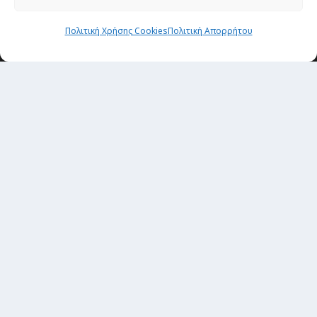
Newsletter
Πολιτική Χρήσης Cookies
Πολιτική Απορρήτου
“H μόνη επένδυση από την οποία δεν έχεις
καμία απολύτως πιθανότητα να χάσεις,
είναι τα ταξίδια.”
Εγγραφή
copyright@ 2026| All rights Reserved
Designed and developed by
Alex Zandros