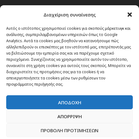
Passenger στην Ελλάδα
Διαχείριση συναίνεσης
Passenger στον κόσμο
TRAVEL NEWS
Αυτός ο ιστότοπος χρησιμοποιεί cookies για σκοπούς μάρκετινγκ και
ανάλυσης, συμπεριλαμβανομένων υπηρεσιών όπως το Google
Οργάνωσε το ταξίδι σου
Analytics. Αυτά τα cookies μας βοηθούν να κατανοήσουμε πώς
CITY and CULTURE
αλληλεπιδρούν οι επισκέπτες με τον ιστότοπό μας, επιτρέποντάς μας
να βελτιώσουμε την εμπειρία σας και να παρέχουμε σχετικό
περιεχόμενο. Συνεχίζοντας να χρησιμοποιείτε αυτόν τον ιστότοπο,
συναινείτε στη χρήση cookies για αυτούς τους σκοπούς. Μπορείτε να
διαχειριστείτε τις προτιμήσεις σας για τα cookies ή να
απενεργοποιήσετε τα cookies μέσω των ρυθμίσεων του
προγράμματος περιήγησής σας.
ΑΠΟΔΟΧΗ
ΑΠΟΡΡΙΨΗ
ΠΡΟΒΟΛΗ ΠΡΟΤΙΜΗΣΕΩΝ
Newsletter