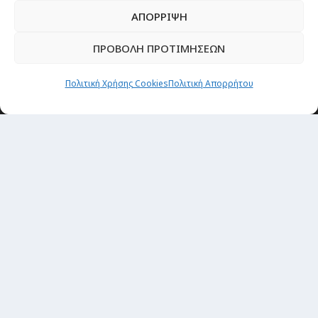
ΑΠΟΡΡΙΨΗ
ΠΡΟΒΟΛΗ ΠΡΟΤΙΜΗΣΕΩΝ
Πολιτική Χρήσης Cookies
Πολιτική Απορρήτου
Newsletter
“H μόνη επένδυση από την οποία δεν έχεις
καμία απολύτως πιθανότητα να χάσεις,
είναι τα ταξίδια.”
Εγγραφή