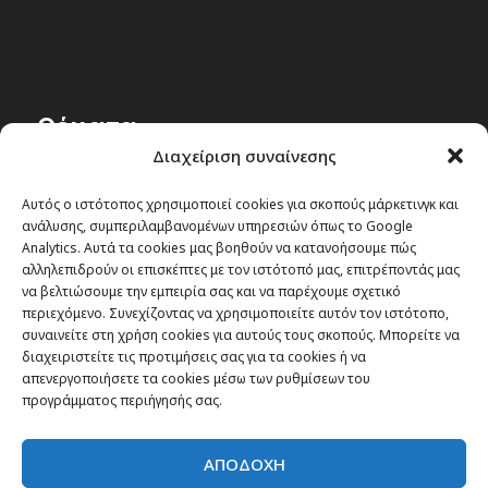
Θέματα
Διαχείριση συναίνεσης
Passenger στην Ελλάδα
Αυτός ο ιστότοπος χρησιμοποιεί cookies για σκοπούς μάρκετινγκ και
Passenger στον κόσμο
ανάλυσης, συμπεριλαμβανομένων υπηρεσιών όπως το Google
TRAVEL NEWS
Analytics. Αυτά τα cookies μας βοηθούν να κατανοήσουμε πώς
αλληλεπιδρούν οι επισκέπτες με τον ιστότοπό μας, επιτρέποντάς μας
Οργάνωσε το ταξίδι σου
να βελτιώσουμε την εμπειρία σας και να παρέχουμε σχετικό
CITY and CULTURE
περιεχόμενο. Συνεχίζοντας να χρησιμοποιείτε αυτόν τον ιστότοπο,
συναινείτε στη χρήση cookies για αυτούς τους σκοπούς. Μπορείτε να
διαχειριστείτε τις προτιμήσεις σας για τα cookies ή να
απενεργοποιήσετε τα cookies μέσω των ρυθμίσεων του
προγράμματος περιήγησής σας.
ΑΠΟΔΟΧΗ