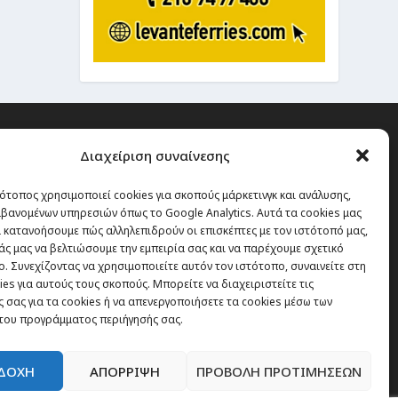
Διαχείριση συναίνεσης
ότοπος χρησιμοποιεί cookies για σκοπούς μάρκετινγκ και ανάλυσης,
 την οποία δεν έχεις καμία
βανομένων υπηρεσιών όπως το Google Analytics. Αυτά τα cookies μας
α χάσεις, είναι τα ταξίδια.”
 κατανοήσουμε πώς αλληλεπιδρούν οι επισκέπτες με τον ιστότοπό μας,
άς μας να βελτιώσουμε την εμπειρία σας και να παρέχουμε σχετικό
. Συνεχίζοντας να χρησιμοποιείτε αυτόν τον ιστότοπο, συναινείτε στη
es για αυτούς τους σκοπούς. Μπορείτε να διαχειριστείτε τις
Εγγραφή
 σας για τα cookies ή να απενεργοποιήσετε τα cookies μέσω των
του προγράμματος περιήγησής σας.
ΔΟΧΗ
ΑΠΟΡΡΙΨΗ
ΠΡΟΒΟΛΗ ΠΡΟΤΙΜΗΣΕΩΝ