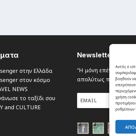
έματα
Newsletter
Αυτός ο ιστ
“H μόνη επένδυση από
senger στην Ελλάδα
συμπεριλαμ
απολύτως πιθανότητα ν
senger στον κόσμο
βοηθούν να
επιτρέποντ
AVEL NEWS
περιεχόμενο
άνωσε το ταξίδι σου
χρήση cooki
προτιμήσεις
TY and CULTURE
ρυθμίσεων 
ΑΠΟ