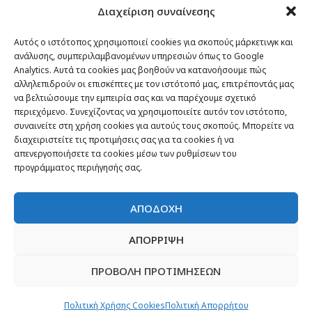
Διαχείριση συναίνεσης
Passenger στον κόσμο
TRAVEL NEWS
Αυτός ο ιστότοπος χρησιμοποιεί cookies για σκοπούς μάρκετινγκ και
ανάλυσης, συμπεριλαμβανομένων υπηρεσιών όπως το Google
Οργάνωσε το ταξίδι σου
Analytics. Αυτά τα cookies μας βοηθούν να κατανοήσουμε πώς
CITY and CULTURE
αλληλεπιδρούν οι επισκέπτες με τον ιστότοπό μας, επιτρέποντάς μας
να βελτιώσουμε την εμπειρία σας και να παρέχουμε σχετικό
περιεχόμενο. Συνεχίζοντας να χρησιμοποιείτε αυτόν τον ιστότοπο,
συναινείτε στη χρήση cookies για αυτούς τους σκοπούς. Μπορείτε να
διαχειριστείτε τις προτιμήσεις σας για τα cookies ή να
απενεργοποιήσετε τα cookies μέσω των ρυθμίσεων του
προγράμματος περιήγησής σας.
ΑΠΟΔΟΧΗ
ΑΠΟΡΡΙΨΗ
ΠΡΟΒΟΛΗ ΠΡΟΤΙΜΗΣΕΩΝ
Newsletter
“H μόνη επένδυση από την οποία δεν έχεις
Πολιτική Χρήσης Cookies
Πολιτική Απορρήτου