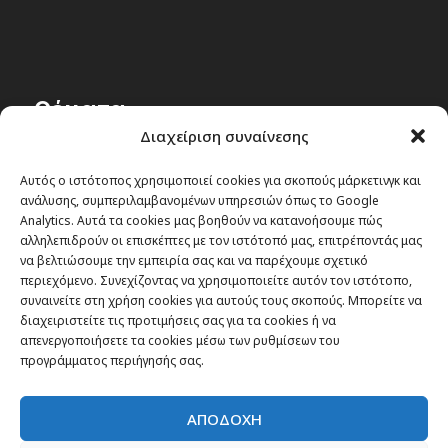
Θέματα
Διαχείριση συναίνεσης
Passenger στην Ελλάδα
Αυτός ο ιστότοπος χρησιμοποιεί cookies για σκοπούς μάρκετινγκ και
Passenger στον κόσμο
ανάλυσης, συμπεριλαμβανομένων υπηρεσιών όπως το Google
TRAVEL NEWS
Analytics. Αυτά τα cookies μας βοηθούν να κατανοήσουμε πώς
αλληλεπιδρούν οι επισκέπτες με τον ιστότοπό μας, επιτρέποντάς μας
Οργάνωσε το ταξίδι σου
να βελτιώσουμε την εμπειρία σας και να παρέχουμε σχετικό
CITY and CULTURE
περιεχόμενο. Συνεχίζοντας να χρησιμοποιείτε αυτόν τον ιστότοπο,
συναινείτε στη χρήση cookies για αυτούς τους σκοπούς. Μπορείτε να
διαχειριστείτε τις προτιμήσεις σας για τα cookies ή να
απενεργοποιήσετε τα cookies μέσω των ρυθμίσεων του
προγράμματος περιήγησής σας.
ΑΠΟΔΟΧΗ