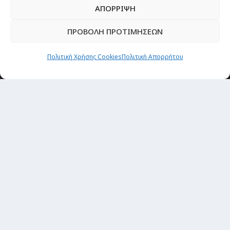
ΑΠΟΡΡΙΨΗ
ΠΡΟΒΟΛΗ ΠΡΟΤΙΜΗΣΕΩΝ
Πολιτική Χρήσης Cookies
Πολιτική Απορρήτου
Newsletter
“H μόνη επένδυση από την οποία δεν έχεις
καμία απολύτως πιθανότητα να χάσεις,
είναι τα ταξίδια.”
Εγγραφή