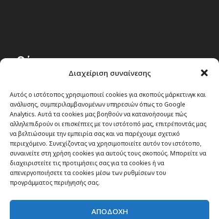
Θέματα
Διαχείριση συναίνεσης
Passenger στην Ελλάδα
Αυτός ο ιστότοπος χρησιμοποιεί cookies για σκοπούς μάρκετινγκ και
Passenger στον κόσμο
ανάλυσης, συμπεριλαμβανομένων υπηρεσιών όπως το Google
TRAVEL NEWS
Analytics. Αυτά τα cookies μας βοηθούν να κατανοήσουμε πώς
αλληλεπιδρούν οι επισκέπτες με τον ιστότοπό μας, επιτρέποντάς μας
Οργάνωσε το ταξίδι σου
να βελτιώσουμε την εμπειρία σας και να παρέχουμε σχετικό
CITY and CULTURE
περιεχόμενο. Συνεχίζοντας να χρησιμοποιείτε αυτόν τον ιστότοπο,
συναινείτε στη χρήση cookies για αυτούς τους σκοπούς. Μπορείτε να
διαχειριστείτε τις προτιμήσεις σας για τα cookies ή να
απενεργοποιήσετε τα cookies μέσω των ρυθμίσεων του
προγράμματος περιήγησής σας.
ΑΠΟΔΟΧΗ