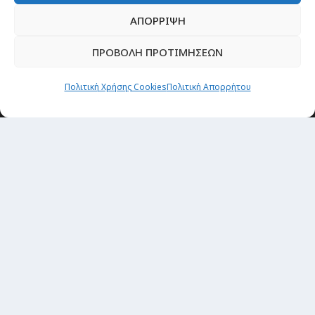
ΑΠΟΡΡΙΨΗ
ΠΡΟΒΟΛΗ ΠΡΟΤΙΜΗΣΕΩΝ
Πολιτική Χρήσης Cookies
Πολιτική Απορρήτου
Newsletter
“H μόνη επένδυση από την οποία δεν έχεις
καμία απολύτως πιθανότητα να χάσεις,
είναι τα ταξίδια.”
Εγγραφή