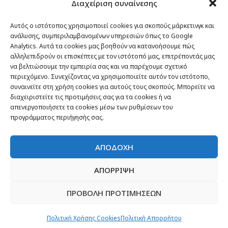
Διαχείριση συναίνεσης
Passenger στον κόσμο
TRAVEL NEWS
Αυτός ο ιστότοπος χρησιμοποιεί cookies για σκοπούς μάρκετινγκ και
ανάλυσης, συμπεριλαμβανομένων υπηρεσιών όπως το Google
Οργάνωσε το ταξίδι σου
Analytics. Αυτά τα cookies μας βοηθούν να κατανοήσουμε πώς
CITY and CULTURE
αλληλεπιδρούν οι επισκέπτες με τον ιστότοπό μας, επιτρέποντάς μας
να βελτιώσουμε την εμπειρία σας και να παρέχουμε σχετικό
περιεχόμενο. Συνεχίζοντας να χρησιμοποιείτε αυτόν τον ιστότοπο,
συναινείτε στη χρήση cookies για αυτούς τους σκοπούς. Μπορείτε να
διαχειριστείτε τις προτιμήσεις σας για τα cookies ή να
απενεργοποιήσετε τα cookies μέσω των ρυθμίσεων του
προγράμματος περιήγησής σας.
ΑΠΟΔΟΧΗ
ΑΠΟΡΡΙΨΗ
Newsletter
ΠΡΟΒΟΛΗ ΠΡΟΤΙΜΗΣΕΩΝ
“H μόνη επένδυση από την οποία δεν έχεις
Πολιτική Χρήσης Cookies
Πολιτική Απορρήτου