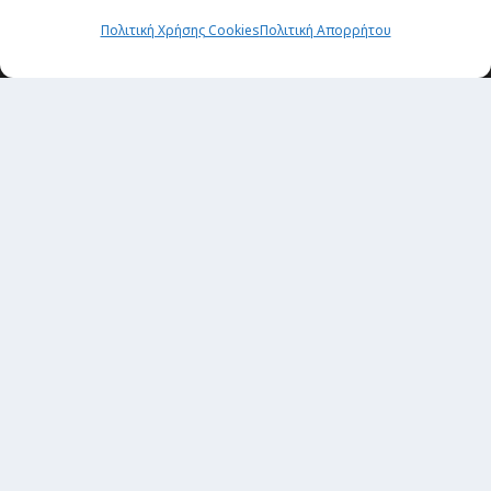
Πολιτική Χρήσης Cookies
Πολιτική Απορρήτου
Newsletter
“H μόνη επένδυση από την οποία δεν έχεις
καμία απολύτως πιθανότητα να χάσεις,
είναι τα ταξίδια.”
Εγγραφή
copyright@ 2026| All rights Reserved