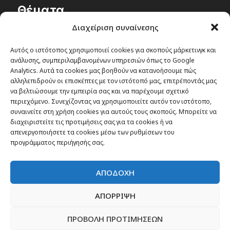
Θέματα
Διαχείριση συναίνεσης
Passenger στην Ελλάδα
Passenger στον κόσμο
Αυτός ο ιστότοπος χρησιμοποιεί cookies για σκοπούς μάρκετινγκ και
ανάλυσης, συμπεριλαμβανομένων υπηρεσιών όπως το Google
TRAVEL NEWS
Analytics. Αυτά τα cookies μας βοηθούν να κατανοήσουμε πώς
Οργάνωσε το ταξίδι σου
αλληλεπιδρούν οι επισκέπτες με τον ιστότοπό μας, επιτρέποντάς μας
να βελτιώσουμε την εμπειρία σας και να παρέχουμε σχετικό
CITY and CULTURE
περιεχόμενο. Συνεχίζοντας να χρησιμοποιείτε αυτόν τον ιστότοπο,
συναινείτε στη χρήση cookies για αυτούς τους σκοπούς. Μπορείτε να
διαχειριστείτε τις προτιμήσεις σας για τα cookies ή να
απενεργοποιήσετε τα cookies μέσω των ρυθμίσεων του
προγράμματος περιήγησής σας.
ΑΠΟΔΟΧΗ
ΑΠΟΡΡΙΨΗ
ΠΡΟΒΟΛΗ ΠΡΟΤΙΜΗΣΕΩΝ