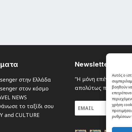
έματα
Newsletter
Αυτός ο ιστ
“H μόνη επένδυση από
senger στην Ελλάδα
συμπεριλαμ
απολύτως πιθανότητα ν
βοηθούν να
senger στον κόσμο
επιτρέποντ
AVEL NEWS
περιεχόμενο
χρήση cooki
άνωσε το ταξίδι σου
προτιμήσεις
TY and CULTURE
ρυθμίσεων 