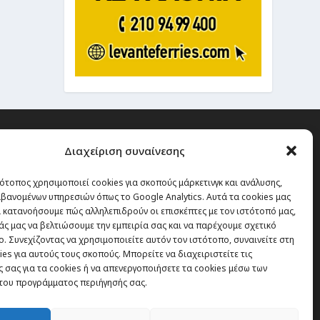
Διαχείριση συναίνεσης
ότοπος χρησιμοποιεί cookies για σκοπούς μάρκετινγκ και ανάλυσης,
 την οποία δεν έχεις καμία
βανομένων υπηρεσιών όπως το Google Analytics. Αυτά τα cookies μας
α χάσεις, είναι τα ταξίδια.”
 κατανοήσουμε πώς αλληλεπιδρούν οι επισκέπτες με τον ιστότοπό μας,
άς μας να βελτιώσουμε την εμπειρία σας και να παρέχουμε σχετικό
. Συνεχίζοντας να χρησιμοποιείτε αυτόν τον ιστότοπο, συναινείτε στη
es για αυτούς τους σκοπούς. Μπορείτε να διαχειριστείτε τις
Εγγραφή
 σας για τα cookies ή να απενεργοποιήσετε τα cookies μέσω των
του προγράμματος περιήγησής σας.