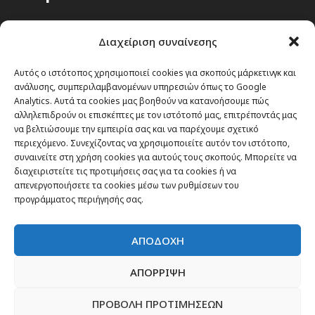
Passenger στην Ελλάδα
Διαχείριση συναίνεσης
Passenger στον κόσμο
TRAVEL NEWS
Αυτός ο ιστότοπος χρησιμοποιεί cookies για σκοπούς μάρκετινγκ και
ανάλυσης, συμπεριλαμβανομένων υπηρεσιών όπως το Google
Οργάνωσε το ταξίδι σου
Analytics. Αυτά τα cookies μας βοηθούν να κατανοήσουμε πώς
CITY and CULTURE
αλληλεπιδρούν οι επισκέπτες με τον ιστότοπό μας, επιτρέποντάς μας
να βελτιώσουμε την εμπειρία σας και να παρέχουμε σχετικό
περιεχόμενο. Συνεχίζοντας να χρησιμοποιείτε αυτόν τον ιστότοπο,
συναινείτε στη χρήση cookies για αυτούς τους σκοπούς. Μπορείτε να
διαχειριστείτε τις προτιμήσεις σας για τα cookies ή να
απενεργοποιήσετε τα cookies μέσω των ρυθμίσεων του
προγράμματος περιήγησής σας.
ΑΠΟΔΟΧΗ
ΑΠΟΡΡΙΨΗ
ΠΡΟΒΟΛΗ ΠΡΟΤΙΜΗΣΕΩΝ
Newsletter