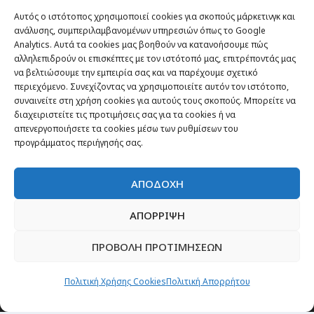
Αυτός ο ιστότοπος χρησιμοποιεί cookies για σκοπούς μάρκετινγκ και
ανάλυσης, συμπεριλαμβανομένων υπηρεσιών όπως το Google
Analytics. Αυτά τα cookies μας βοηθούν να κατανοήσουμε πώς
αλληλεπιδρούν οι επισκέπτες με τον ιστότοπό μας, επιτρέποντάς μας
να βελτιώσουμε την εμπειρία σας και να παρέχουμε σχετικό
Θέματα
περιεχόμενο. Συνεχίζοντας να χρησιμοποιείτε αυτόν τον ιστότοπο,
συναινείτε στη χρήση cookies για αυτούς τους σκοπούς. Μπορείτε να
διαχειριστείτε τις προτιμήσεις σας για τα cookies ή να
Passenger στην Ελλάδα
απενεργοποιήσετε τα cookies μέσω των ρυθμίσεων του
Passenger στον κόσμο
προγράμματος περιήγησής σας.
TRAVEL NEWS
Οργάνωσε το ταξίδι σου
ΑΠΟΔΟΧΗ
CITY and CULTURE
ΑΠΟΡΡΙΨΗ
ΠΡΟΒΟΛΗ ΠΡΟΤΙΜΗΣΕΩΝ
Πολιτική Χρήσης Cookies
Πολιτική Απορρήτου