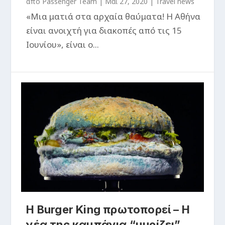
από
Passenger Team
|
Μάι 27, 2020
|
Travel news
«Μια ματιά στα αρχαία θαύματα! Η Αθήνα
είναι ανοιχτή για διακοπές από τις 15
Ιουνίου», είναι ο...
Η Burger King πρωτοπορεί – Η
νέα της καμπάνια “μυρίζει”…