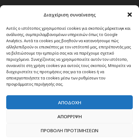
Passenger στην Ελλάδα
Διαχείριση συναίνεσης
Passenger στον κόσμο
TRAVEL NEWS
Αυτός ο ιστότοπος χρησιμοποιεί cookies για σκοπούς μάρκετινγκ και
ανάλυσης, συμπεριλαμβανομένων υπηρεσιών όπως το Google
Οργάνωσε το ταξίδι σου
Analytics. Αυτά τα cookies μας βοηθούν να κατανοήσουμε πώς
CITY and CULTURE
αλληλεπιδρούν οι επισκέπτες με τον ιστότοπό μας, επιτρέποντάς μας
να βελτιώσουμε την εμπειρία σας και να παρέχουμε σχετικό
περιεχόμενο. Συνεχίζοντας να χρησιμοποιείτε αυτόν τον ιστότοπο,
συναινείτε στη χρήση cookies για αυτούς τους σκοπούς. Μπορείτε να
διαχειριστείτε τις προτιμήσεις σας για τα cookies ή να
απενεργοποιήσετε τα cookies μέσω των ρυθμίσεων του
προγράμματος περιήγησής σας.
ΑΠΟΔΟΧΗ
ΑΠΟΡΡΙΨΗ
ΠΡΟΒΟΛΗ ΠΡΟΤΙΜΗΣΕΩΝ
Newsletter