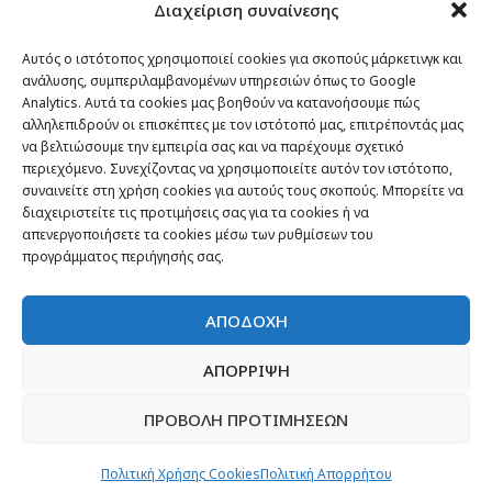
Διαχείριση συναίνεσης
Passenger στον κόσμο
TRAVEL NEWS
Αυτός ο ιστότοπος χρησιμοποιεί cookies για σκοπούς μάρκετινγκ και
ανάλυσης, συμπεριλαμβανομένων υπηρεσιών όπως το Google
Οργάνωσε το ταξίδι σου
Analytics. Αυτά τα cookies μας βοηθούν να κατανοήσουμε πώς
CITY and CULTURE
αλληλεπιδρούν οι επισκέπτες με τον ιστότοπό μας, επιτρέποντάς μας
να βελτιώσουμε την εμπειρία σας και να παρέχουμε σχετικό
περιεχόμενο. Συνεχίζοντας να χρησιμοποιείτε αυτόν τον ιστότοπο,
συναινείτε στη χρήση cookies για αυτούς τους σκοπούς. Μπορείτε να
διαχειριστείτε τις προτιμήσεις σας για τα cookies ή να
απενεργοποιήσετε τα cookies μέσω των ρυθμίσεων του
προγράμματος περιήγησής σας.
ΑΠΟΔΟΧΗ
ΑΠΟΡΡΙΨΗ
Newsletter
ΠΡΟΒΟΛΗ ΠΡΟΤΙΜΗΣΕΩΝ
“H μόνη επένδυση από την οποία δεν έχεις
Πολιτική Χρήσης Cookies
Πολιτική Απορρήτου