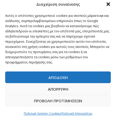
Διαχείριση συναίνεσης
Passenger στον κόσμο
TRAVEL NEWS
Αυτός ο ιστότοπος χρησιμοποιεί cookies για σκοπούς μάρκετινγκ και
ανάλυσης, συμπεριλαμβανομένων υπηρεσιών όπως το Google
Οργάνωσε το ταξίδι σου
Analytics. Αυτά τα cookies μας βοηθούν να κατανοήσουμε πώς
CITY and CULTURE
αλληλεπιδρούν οι επισκέπτες με τον ιστότοπό μας, επιτρέποντάς μας
να βελτιώσουμε την εμπειρία σας και να παρέχουμε σχετικό
περιεχόμενο. Συνεχίζοντας να χρησιμοποιείτε αυτόν τον ιστότοπο,
συναινείτε στη χρήση cookies για αυτούς τους σκοπούς. Μπορείτε να
διαχειριστείτε τις προτιμήσεις σας για τα cookies ή να
απενεργοποιήσετε τα cookies μέσω των ρυθμίσεων του
προγράμματος περιήγησής σας.
ΑΠΟΔΟΧΗ
ΑΠΟΡΡΙΨΗ
ΠΡΟΒΟΛΗ ΠΡΟΤΙΜΗΣΕΩΝ
Newsletter
“H μόνη επένδυση από την οποία δεν έχεις
Πολιτική Χρήσης Cookies
Πολιτική Απορρήτου