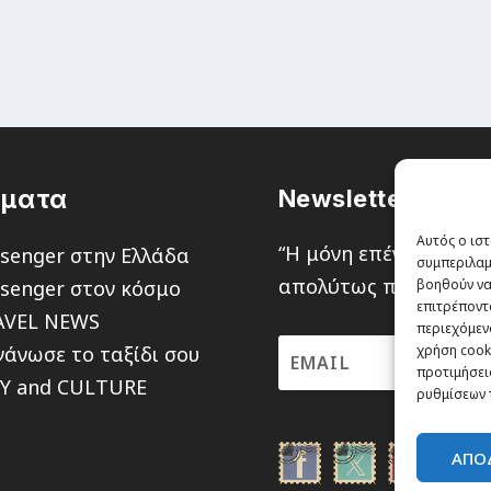
έματα
Newsletter
Αυτός ο ιστ
“H μόνη επένδυση από
senger στην Ελλάδα
συμπεριλαμ
απολύτως πιθανότητα ν
senger στον κόσμο
βοηθούν να
επιτρέποντ
AVEL NEWS
περιεχόμενο
άνωσε το ταξίδι σου
χρήση cooki
προτιμήσεις
TY and CULTURE
ρυθμίσεων 
ΑΠΟ