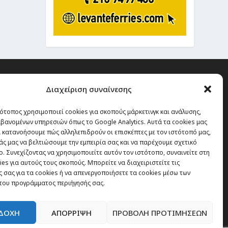
Διαχείριση συναίνεσης
ότοπος χρησιμοποιεί cookies για σκοπούς μάρκετινγκ και ανάλυσης,
 την οποία δεν έχεις καμία
βανομένων υπηρεσιών όπως το Google Analytics. Αυτά τα cookies μας
α χάσεις, είναι τα ταξίδια.”
 κατανοήσουμε πώς αλληλεπιδρούν οι επισκέπτες με τον ιστότοπό μας,
άς μας να βελτιώσουμε την εμπειρία σας και να παρέχουμε σχετικό
. Συνεχίζοντας να χρησιμοποιείτε αυτόν τον ιστότοπο, συναινείτε στη
es για αυτούς τους σκοπούς. Μπορείτε να διαχειριστείτε τις
Εγγραφή
 σας για τα cookies ή να απενεργοποιήσετε τα cookies μέσω των
του προγράμματος περιήγησής σας.
ΔΟΧΗ
ΑΠΟΡΡΙΨΗ
ΠΡΟΒΟΛΗ ΠΡΟΤΙΜΗΣΕΩΝ