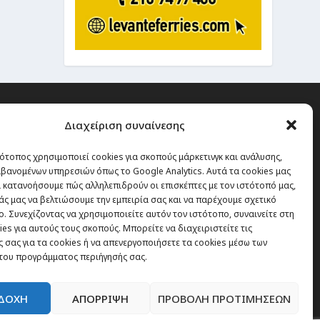
Διαχείριση συναίνεσης
ότοπος χρησιμοποιεί cookies για σκοπούς μάρκετινγκ και ανάλυσης,
 την οποία δεν έχεις καμία
βανομένων υπηρεσιών όπως το Google Analytics. Αυτά τα cookies μας
α χάσεις, είναι τα ταξίδια.”
 κατανοήσουμε πώς αλληλεπιδρούν οι επισκέπτες με τον ιστότοπό μας,
άς μας να βελτιώσουμε την εμπειρία σας και να παρέχουμε σχετικό
. Συνεχίζοντας να χρησιμοποιείτε αυτόν τον ιστότοπο, συναινείτε στη
es για αυτούς τους σκοπούς. Μπορείτε να διαχειριστείτε τις
Εγγραφή
 σας για τα cookies ή να απενεργοποιήσετε τα cookies μέσω των
του προγράμματος περιήγησής σας.
ΔΟΧΗ
ΑΠΟΡΡΙΨΗ
ΠΡΟΒΟΛΗ ΠΡΟΤΙΜΗΣΕΩΝ