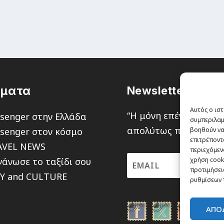
έματα
Newsletter
Αυτός ο ιστ
“H μόνη επένδυση από
senger στην Ελλάδα
συμπεριλαμ
απολύτως πιθανότητα ν
senger στον κόσμο
βοηθούν να
επιτρέποντ
AVEL NEWS
περιεχόμενο
άνωσε το ταξίδι σου
χρήση cooki
προτιμήσεις
TY and CULTURE
ρυθμίσεων 
ΑΠΟ