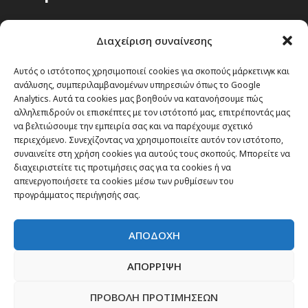
Passenger στην Ελλάδα
Διαχείριση συναίνεσης
Passenger στον κόσμο
TRAVEL NEWS
Αυτός ο ιστότοπος χρησιμοποιεί cookies για σκοπούς μάρκετινγκ και
ανάλυσης, συμπεριλαμβανομένων υπηρεσιών όπως το Google
Οργάνωσε το ταξίδι σου
Analytics. Αυτά τα cookies μας βοηθούν να κατανοήσουμε πώς
CITY and CULTURE
αλληλεπιδρούν οι επισκέπτες με τον ιστότοπό μας, επιτρέποντάς μας
να βελτιώσουμε την εμπειρία σας και να παρέχουμε σχετικό
περιεχόμενο. Συνεχίζοντας να χρησιμοποιείτε αυτόν τον ιστότοπο,
συναινείτε στη χρήση cookies για αυτούς τους σκοπούς. Μπορείτε να
διαχειριστείτε τις προτιμήσεις σας για τα cookies ή να
απενεργοποιήσετε τα cookies μέσω των ρυθμίσεων του
προγράμματος περιήγησής σας.
ΑΠΟΔΟΧΗ
ΑΠΟΡΡΙΨΗ
ΠΡΟΒΟΛΗ ΠΡΟΤΙΜΗΣΕΩΝ
Newsletter