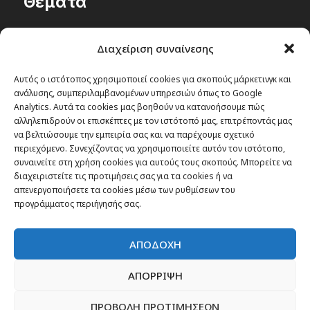
Θέματα
Passenger στην Ελλάδα
Διαχείριση συναίνεσης
Passenger στον κόσμο
TRAVEL NEWS
Αυτός ο ιστότοπος χρησιμοποιεί cookies για σκοπούς μάρκετινγκ και
ανάλυσης, συμπεριλαμβανομένων υπηρεσιών όπως το Google
Οργάνωσε το ταξίδι σου
Analytics. Αυτά τα cookies μας βοηθούν να κατανοήσουμε πώς
CITY and CULTURE
αλληλεπιδρούν οι επισκέπτες με τον ιστότοπό μας, επιτρέποντάς μας
να βελτιώσουμε την εμπειρία σας και να παρέχουμε σχετικό
περιεχόμενο. Συνεχίζοντας να χρησιμοποιείτε αυτόν τον ιστότοπο,
συναινείτε στη χρήση cookies για αυτούς τους σκοπούς. Μπορείτε να
διαχειριστείτε τις προτιμήσεις σας για τα cookies ή να
απενεργοποιήσετε τα cookies μέσω των ρυθμίσεων του
προγράμματος περιήγησής σας.
ΑΠΟΔΟΧΗ
ΑΠΟΡΡΙΨΗ
ΠΡΟΒΟΛΗ ΠΡΟΤΙΜΗΣΕΩΝ