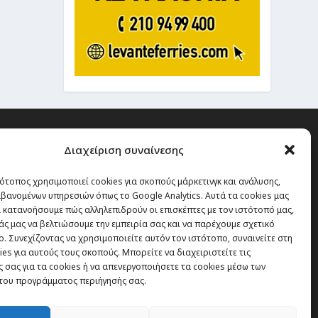
Διαχείριση συναίνεσης
ότοπος χρησιμοποιεί cookies για σκοπούς μάρκετινγκ και ανάλυσης,
 την οποία δεν έχεις καμία
βανομένων υπηρεσιών όπως το Google Analytics. Αυτά τα cookies μας
α χάσεις, είναι τα ταξίδια.”
 κατανοήσουμε πώς αλληλεπιδρούν οι επισκέπτες με τον ιστότοπό μας,
άς μας να βελτιώσουμε την εμπειρία σας και να παρέχουμε σχετικό
. Συνεχίζοντας να χρησιμοποιείτε αυτόν τον ιστότοπο, συναινείτε στη
es για αυτούς τους σκοπούς. Μπορείτε να διαχειριστείτε τις
Εγγραφή
 σας για τα cookies ή να απενεργοποιήσετε τα cookies μέσω των
του προγράμματος περιήγησής σας.