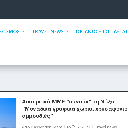
ΚΟΣΜΟΣ
TRAVEL NEWS
ΟΡΓΑΝΩΣΕ ΤΟ ΤΑΞΙΔΙ
Αυστριακά ΜΜΕ “υμνούν” τη Νάξο:
“Mοναδικά γραφικά χωριά, xρυσαφένιε
αμμουδιές”
από
Passenger Team
|
Ιούλ 5, 2023
|
Travel news