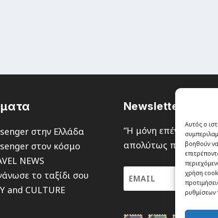
έματα
Newsletter
Αυτός ο ιστ
“H μόνη επένδυση από
senger στην Ελλάδα
συμπεριλαμ
απολύτως πιθανότητα ν
βοηθούν να
senger στον κόσμο
επιτρέποντ
AVEL NEWS
περιεχόμενο
χρήση cooki
άνωσε το ταξίδι σου
προτιμήσεις
TY and CULTURE
ρυθμίσεων 