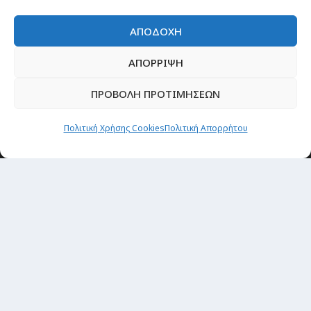
ΑΠΟΔΟΧΗ
ΑΠΟΡΡΙΨΗ
ΠΡΟΒΟΛΗ ΠΡΟΤΙΜΗΣΕΩΝ
Πολιτική Χρήσης Cookies
Πολιτική Απορρήτου
Newsletter
“H μόνη επένδυση από την οποία δεν έχεις
καμία απολύτως πιθανότητα να χάσεις,