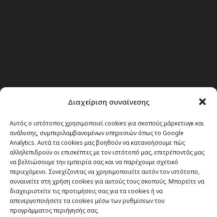
Διαχείριση συναίνεσης
Αυτός ο ιστότοπος χρησιμοποιεί cookies για σκοπούς μάρκετινγκ και
Θέματα
ανάλυσης, συμπεριλαμβανομένων υπηρεσιών όπως το Google
Analytics. Αυτά τα cookies μας βοηθούν να κατανοήσουμε πώς
Passenger στην Ελλάδα
αλληλεπιδρούν οι επισκέπτες με τον ιστότοπό μας, επιτρέποντάς μας
να βελτιώσουμε την εμπειρία σας και να παρέχουμε σχετικό
Passenger στον κόσμο
περιεχόμενο. Συνεχίζοντας να χρησιμοποιείτε αυτόν τον ιστότοπο,
TRAVEL NEWS
συναινείτε στη χρήση cookies για αυτούς τους σκοπούς. Μπορείτε να
διαχειριστείτε τις προτιμήσεις σας για τα cookies ή να
Οργάνωσε το ταξίδι σου
απενεργοποιήσετε τα cookies μέσω των ρυθμίσεων του
CITY and CULTURE
προγράμματος περιήγησής σας.