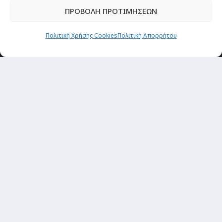
ΠΡΟΒΟΛΗ ΠΡΟΤΙΜΗΣΕΩΝ
Πολιτική Χρήσης Cookies
Πολιτική Απορρήτου
Newsletter
“H μόνη επένδυση από την οποία δεν έχεις
καμία απολύτως πιθανότητα να χάσεις,
είναι τα ταξίδια.”
Εγγραφή
copyright@ 2026| All rights Reserved