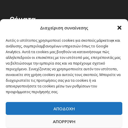
Θέματα
Διαχείριση συναίνεσης
Passenger στην Ελλάδα
Αυτός ο ιστότοπος χρησιμοποιεί cookies για σκοπούς μάρκετινγκ και
Passenger στον κόσμο
ανάλυσης, συμπεριλαμβανομένων υπηρεσιών όπως το Google
TRAVEL NEWS
Analytics. Αυτά τα cookies μας βοηθούν να κατανοήσουμε πώς
αλληλεπιδρούν οι επισκέπτες με τον ιστότοπό μας, επιτρέποντάς μας
Οργάνωσε το ταξίδι σου
να βελτιώσουμε την εμπειρία σας και να παρέχουμε σχετικό
CITY and CULTURE
περιεχόμενο. Συνεχίζοντας να χρησιμοποιείτε αυτόν τον ιστότοπο,
συναινείτε στη χρήση cookies για αυτούς τους σκοπούς. Μπορείτε να
διαχειριστείτε τις προτιμήσεις σας για τα cookies ή να
απενεργοποιήσετε τα cookies μέσω των ρυθμίσεων του
προγράμματος περιήγησής σας.
ΑΠΟΔΟΧΗ
ΑΠΟΡΡΙΨΗ