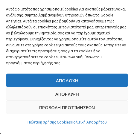
TRAVEL NEWS
Αυτός ο ιστότοπος χρησιμοποιεί cookies για σκοπούς μάρκετινγκ και
Οργάνωσε το ταξίδι σου
ανάλυσης, συμπεριλαμβανομένων υπηρεσιών όπως το Google
Analytics. Αυτά τα cookies μας βοηθούν να κατανοήσουμε πώς
CITY and CULTURE
αλληλεπιδρούν οι επισκέπτες με τον ιστότοπό μας, επιτρέποντάς μας
να βελτιώσουμε την εμπειρία σας και να παρέχουμε σχετικό
περιεχόμενο. Συνεχίζοντας να χρησιμοποιείτε αυτόν τον ιστότοπο,
συναινείτε στη χρήση cookies για αυτούς τους σκοπούς. Μπορείτε να
διαχειριστείτε τις προτιμήσεις σας για τα cookies ή να
απενεργοποιήσετε τα cookies μέσω των ρυθμίσεων του
προγράμματος περιήγησής σας.
ΑΠΟΔΟΧΗ
ΑΠΟΡΡΙΨΗ
Newsletter
ΠΡΟΒΟΛΗ ΠΡΟΤΙΜΗΣΕΩΝ
“H μόνη επένδυση από την οποία δεν έχεις
Πολιτική Χρήσης Cookies
Πολιτική Απορρήτου
καμία απολύτως πιθανότητα να χάσεις,