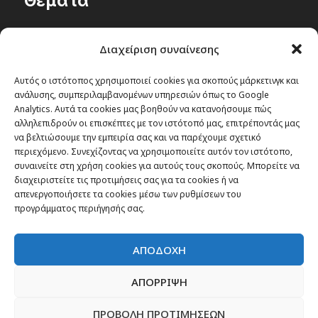
Θέματα
Passenger στην Ελλάδα
Διαχείριση συναίνεσης
Passenger στον κόσμο
TRAVEL NEWS
Αυτός ο ιστότοπος χρησιμοποιεί cookies για σκοπούς μάρκετινγκ και
ανάλυσης, συμπεριλαμβανομένων υπηρεσιών όπως το Google
Οργάνωσε το ταξίδι σου
Analytics. Αυτά τα cookies μας βοηθούν να κατανοήσουμε πώς
CITY and CULTURE
αλληλεπιδρούν οι επισκέπτες με τον ιστότοπό μας, επιτρέποντάς μας
να βελτιώσουμε την εμπειρία σας και να παρέχουμε σχετικό
περιεχόμενο. Συνεχίζοντας να χρησιμοποιείτε αυτόν τον ιστότοπο,
συναινείτε στη χρήση cookies για αυτούς τους σκοπούς. Μπορείτε να
διαχειριστείτε τις προτιμήσεις σας για τα cookies ή να
απενεργοποιήσετε τα cookies μέσω των ρυθμίσεων του
προγράμματος περιήγησής σας.
ΑΠΟΔΟΧΗ
ΑΠΟΡΡΙΨΗ
ΠΡΟΒΟΛΗ ΠΡΟΤΙΜΗΣΕΩΝ