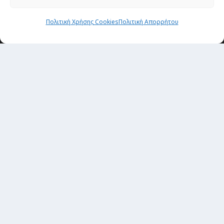
Newsletter
Πολιτική Χρήσης Cookies
Πολιτική Απορρήτου
“H μόνη επένδυση από την οποία δεν έχεις
καμία απολύτως πιθανότητα να χάσεις,
είναι τα ταξίδια.”
Εγγραφή
copyright@ 2026| All rights Reserved
Designed and developed by
Alex Zandros