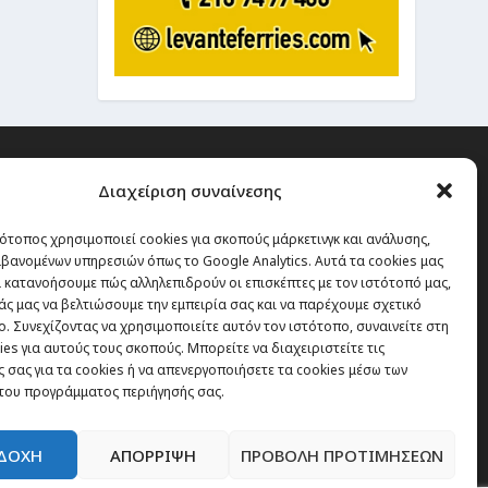
Διαχείριση συναίνεσης
ότοπος χρησιμοποιεί cookies για σκοπούς μάρκετινγκ και ανάλυσης,
 την οποία δεν έχεις καμία
βανομένων υπηρεσιών όπως το Google Analytics. Αυτά τα cookies μας
α χάσεις, είναι τα ταξίδια.”
 κατανοήσουμε πώς αλληλεπιδρούν οι επισκέπτες με τον ιστότοπό μας,
άς μας να βελτιώσουμε την εμπειρία σας και να παρέχουμε σχετικό
. Συνεχίζοντας να χρησιμοποιείτε αυτόν τον ιστότοπο, συναινείτε στη
es για αυτούς τους σκοπούς. Μπορείτε να διαχειριστείτε τις
Εγγραφή
 σας για τα cookies ή να απενεργοποιήσετε τα cookies μέσω των
του προγράμματος περιήγησής σας.
ΔΟΧΗ
ΑΠΟΡΡΙΨΗ
ΠΡΟΒΟΛΗ ΠΡΟΤΙΜΗΣΕΩΝ