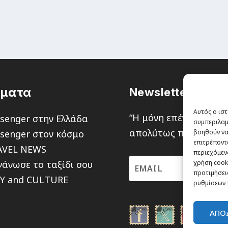
έματα
Newsletter
Αυτός ο ιστ
“H μόνη επένδυση από
senger στην Ελλάδα
συμπεριλαμ
απολύτως πιθανότητα ν
senger στον κόσμο
βοηθούν να
επιτρέποντ
AVEL NEWS
περιεχόμενο
άνωσε το ταξίδι σου
χρήση cooki
προτιμήσεις
TY and CULTURE
ρυθμίσεων 
ΑΠΟ