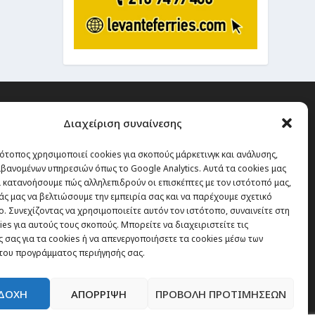
Διαχείριση συναίνεσης
ότοπος χρησιμοποιεί cookies για σκοπούς μάρκετινγκ και ανάλυσης,
 την οποία δεν έχεις καμία
βανομένων υπηρεσιών όπως το Google Analytics. Αυτά τα cookies μας
α χάσεις, είναι τα ταξίδια.”
 κατανοήσουμε πώς αλληλεπιδρούν οι επισκέπτες με τον ιστότοπό μας,
άς μας να βελτιώσουμε την εμπειρία σας και να παρέχουμε σχετικό
. Συνεχίζοντας να χρησιμοποιείτε αυτόν τον ιστότοπο, συναινείτε στη
es για αυτούς τους σκοπούς. Μπορείτε να διαχειριστείτε τις
Εγγραφή
 σας για τα cookies ή να απενεργοποιήσετε τα cookies μέσω των
του προγράμματος περιήγησής σας.
ΔΟΧΗ
ΑΠΟΡΡΙΨΗ
ΠΡΟΒΟΛΗ ΠΡΟΤΙΜΗΣΕΩΝ