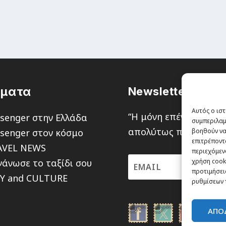
έματα
Newsletter
Αυτός ο ιστ
“H μόνη επένδυση από
senger στην Ελλάδα
συμπεριλαμ
απολύτως πιθανότητα ν
senger στον κόσμο
βοηθούν να
επιτρέποντ
AVEL NEWS
περιεχόμενο
άνωσε το ταξίδι σου
χρήση cooki
προτιμήσεις
TY and CULTURE
ρυθμίσεων 
ΑΠΟ