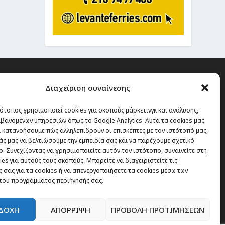
Διαχείριση συναίνεσης
ότοπος χρησιμοποιεί cookies για σκοπούς μάρκετινγκ και ανάλυσης,
 την οποία δεν έχεις καμία
βανομένων υπηρεσιών όπως το Google Analytics. Αυτά τα cookies μας
α χάσεις, είναι τα ταξίδια.”
 κατανοήσουμε πώς αλληλεπιδρούν οι επισκέπτες με τον ιστότοπό μας,
άς μας να βελτιώσουμε την εμπειρία σας και να παρέχουμε σχετικό
. Συνεχίζοντας να χρησιμοποιείτε αυτόν τον ιστότοπο, συναινείτε στη
es για αυτούς τους σκοπούς. Μπορείτε να διαχειριστείτε τις
Εγγραφή
 σας για τα cookies ή να απενεργοποιήσετε τα cookies μέσω των
του προγράμματος περιήγησής σας.
ΔΟΧΗ
ΑΠΟΡΡΙΨΗ
ΠΡΟΒΟΛΗ ΠΡΟΤΙΜΗΣΕΩΝ