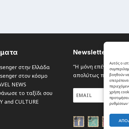
έματα
Newsletter
Αυτός ο ιστ
“H μόνη επένδυση από
senger στην Ελλάδα
συμπεριλαμ
απολύτως πιθανότητα ν
senger στον κόσμο
βοηθούν να
επιτρέποντ
AVEL NEWS
περιεχόμενο
άνωσε το ταξίδι σου
χρήση cooki
προτιμήσεις
TY and CULTURE
ρυθμίσεων 
ΑΠΟ