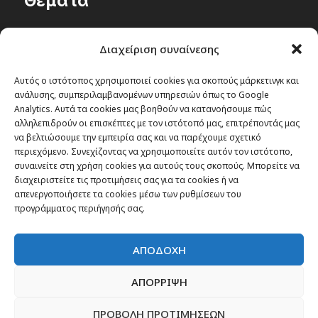
Θέματα
Passenger στην Ελλάδα
Διαχείριση συναίνεσης
Passenger στον κόσμο
TRAVEL NEWS
Αυτός ο ιστότοπος χρησιμοποιεί cookies για σκοπούς μάρκετινγκ και
ανάλυσης, συμπεριλαμβανομένων υπηρεσιών όπως το Google
Οργάνωσε το ταξίδι σου
Analytics. Αυτά τα cookies μας βοηθούν να κατανοήσουμε πώς
CITY and CULTURE
αλληλεπιδρούν οι επισκέπτες με τον ιστότοπό μας, επιτρέποντάς μας
να βελτιώσουμε την εμπειρία σας και να παρέχουμε σχετικό
περιεχόμενο. Συνεχίζοντας να χρησιμοποιείτε αυτόν τον ιστότοπο,
συναινείτε στη χρήση cookies για αυτούς τους σκοπούς. Μπορείτε να
διαχειριστείτε τις προτιμήσεις σας για τα cookies ή να
απενεργοποιήσετε τα cookies μέσω των ρυθμίσεων του
προγράμματος περιήγησής σας.
ΑΠΟΔΟΧΗ
ΑΠΟΡΡΙΨΗ
ΠΡΟΒΟΛΗ ΠΡΟΤΙΜΗΣΕΩΝ