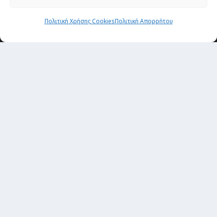
Newsletter
Πολιτική Χρήσης Cookies
Πολιτική Απορρήτου
“H μόνη επένδυση από την οποία δεν έχεις
καμία απολύτως πιθανότητα να χάσεις,
είναι τα ταξίδια.”
Εγγραφή
copyright@ 2026| All rights Reserved
Designed and developed by
Alex Zandros