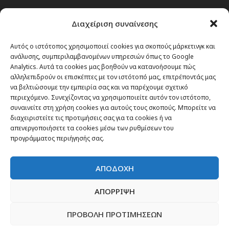
Passenger στην Ελλάδα
Διαχείριση συναίνεσης
Passenger στον κόσμο
TRAVEL NEWS
Αυτός ο ιστότοπος χρησιμοποιεί cookies για σκοπούς μάρκετινγκ και
ανάλυσης, συμπεριλαμβανομένων υπηρεσιών όπως το Google
Οργάνωσε το ταξίδι σου
Analytics. Αυτά τα cookies μας βοηθούν να κατανοήσουμε πώς
CITY and CULTURE
αλληλεπιδρούν οι επισκέπτες με τον ιστότοπό μας, επιτρέποντάς μας
να βελτιώσουμε την εμπειρία σας και να παρέχουμε σχετικό
περιεχόμενο. Συνεχίζοντας να χρησιμοποιείτε αυτόν τον ιστότοπο,
συναινείτε στη χρήση cookies για αυτούς τους σκοπούς. Μπορείτε να
διαχειριστείτε τις προτιμήσεις σας για τα cookies ή να
απενεργοποιήσετε τα cookies μέσω των ρυθμίσεων του
προγράμματος περιήγησής σας.
ΑΠΟΔΟΧΗ
ΑΠΟΡΡΙΨΗ
ΠΡΟΒΟΛΗ ΠΡΟΤΙΜΗΣΕΩΝ
Newsletter