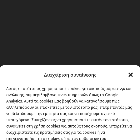
Διαχείριση συναίνεσης
Αυτός ο ιστότοπος χρησιμοποιεί cookies για σκοπούς μάρκετινγκ και
Θέματα
ανάλυσης, συμπεριλαμβανομένων υπηρεσιών όπως το Google
Analytics. Αυτά τα cookies μας βοηθούν να κατανοήσουμε πώς
Passenger στην Ελλάδα
αλληλεπιδρούν οι επισκέπτες με τον ιστότοπό μας, επιτρέποντάς μας
να βελτιώσουμε την εμπειρία σας και να παρέχουμε σχετικό
Passenger στον κόσμο
περιεχόμενο. Συνεχίζοντας να χρησιμοποιείτε αυτόν τον ιστότοπο,
TRAVEL NEWS
συναινείτε στη χρήση cookies για αυτούς τους σκοπούς. Μπορείτε να
διαχειριστείτε τις προτιμήσεις σας για τα cookies ή να
Οργάνωσε το ταξίδι σου
απενεργοποιήσετε τα cookies μέσω των ρυθμίσεων του