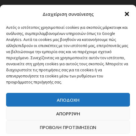
Passenger στην Ελλάδα
Διαχείριση συναίνεσης
Passenger στον κόσμο
TRAVEL NEWS
Αυτός ο ιστότοπος χρησιμοποιεί cookies για σκοπούς μάρκετινγκ και
ανάλυσης, συμπεριλαμβανομένων υπηρεσιών όπως το Google
Οργάνωσε το ταξίδι σου
Analytics. Αυτά τα cookies μας βοηθούν να κατανοήσουμε πώς
CITY and CULTURE
αλληλεπιδρούν οι επισκέπτες με τον ιστότοπό μας, επιτρέποντάς μας
να βελτιώσουμε την εμπειρία σας και να παρέχουμε σχετικό
περιεχόμενο. Συνεχίζοντας να χρησιμοποιείτε αυτόν τον ιστότοπο,
συναινείτε στη χρήση cookies για αυτούς τους σκοπούς. Μπορείτε να
διαχειριστείτε τις προτιμήσεις σας για τα cookies ή να
απενεργοποιήσετε τα cookies μέσω των ρυθμίσεων του
προγράμματος περιήγησής σας.
ΑΠΟΔΟΧΗ
ΑΠΟΡΡΙΨΗ
ΠΡΟΒΟΛΗ ΠΡΟΤΙΜΗΣΕΩΝ
Newsletter