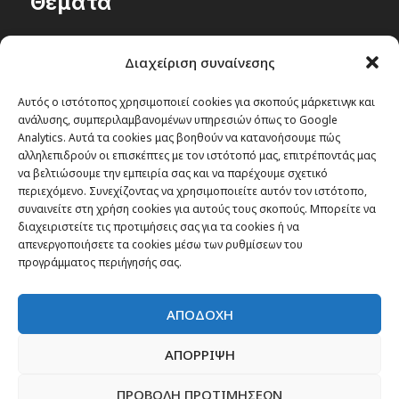
Θέματα
Passenger στην Ελλάδα
Διαχείριση συναίνεσης
Passenger στον κόσμο
TRAVEL NEWS
Αυτός ο ιστότοπος χρησιμοποιεί cookies για σκοπούς μάρκετινγκ και
ανάλυσης, συμπεριλαμβανομένων υπηρεσιών όπως το Google
Οργάνωσε το ταξίδι σου
Analytics. Αυτά τα cookies μας βοηθούν να κατανοήσουμε πώς
CITY and CULTURE
αλληλεπιδρούν οι επισκέπτες με τον ιστότοπό μας, επιτρέποντάς μας
να βελτιώσουμε την εμπειρία σας και να παρέχουμε σχετικό
περιεχόμενο. Συνεχίζοντας να χρησιμοποιείτε αυτόν τον ιστότοπο,
συναινείτε στη χρήση cookies για αυτούς τους σκοπούς. Μπορείτε να
διαχειριστείτε τις προτιμήσεις σας για τα cookies ή να
απενεργοποιήσετε τα cookies μέσω των ρυθμίσεων του
προγράμματος περιήγησής σας.
ΑΠΟΔΟΧΗ
ΑΠΟΡΡΙΨΗ
ΠΡΟΒΟΛΗ ΠΡΟΤΙΜΗΣΕΩΝ