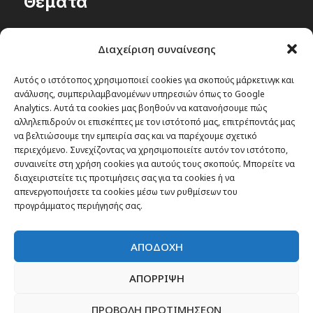
Θέματα
Passenger στην Ελλάδα
Διαχείριση συναίνεσης
Passenger στον κόσμο
TRAVEL NEWS
Αυτός ο ιστότοπος χρησιμοποιεί cookies για σκοπούς μάρκετινγκ και
ανάλυσης, συμπεριλαμβανομένων υπηρεσιών όπως το Google
Οργάνωσε το ταξίδι σου
Analytics. Αυτά τα cookies μας βοηθούν να κατανοήσουμε πώς
CITY and CULTURE
αλληλεπιδρούν οι επισκέπτες με τον ιστότοπό μας, επιτρέποντάς μας
να βελτιώσουμε την εμπειρία σας και να παρέχουμε σχετικό
περιεχόμενο. Συνεχίζοντας να χρησιμοποιείτε αυτόν τον ιστότοπο,
συναινείτε στη χρήση cookies για αυτούς τους σκοπούς. Μπορείτε να
διαχειριστείτε τις προτιμήσεις σας για τα cookies ή να
απενεργοποιήσετε τα cookies μέσω των ρυθμίσεων του
προγράμματος περιήγησής σας.
ΑΠΟΔΟΧΗ
ΑΠΟΡΡΙΨΗ
ΠΡΟΒΟΛΗ ΠΡΟΤΙΜΗΣΕΩΝ