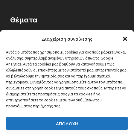
Θέματα
Passenger στην Ελλάδα
Διαχείριση συναίνεσης
Passenger στον κόσμο
TRAVEL NEWS
Αυτός ο ιστότοπος χρησιμοποιεί cookies για σκοπούς μάρκετινγκ και
ανάλυσης, συμπεριλαμβανομένων υπηρεσιών όπως το Google
Οργάνωσε το ταξίδι σου
Analytics. Αυτά τα cookies μας βοηθούν να κατανοήσουμε πώς
CITY and CULTURE
αλληλεπιδρούν οι επισκέπτες με τον ιστότοπό μας, επιτρέποντάς μας
να βελτιώσουμε την εμπειρία σας και να παρέχουμε σχετικό
περιεχόμενο. Συνεχίζοντας να χρησιμοποιείτε αυτόν τον ιστότοπο,
συναινείτε στη χρήση cookies για αυτούς τους σκοπούς. Μπορείτε να
διαχειριστείτε τις προτιμήσεις σας για τα cookies ή να
απενεργοποιήσετε τα cookies μέσω των ρυθμίσεων του
προγράμματος περιήγησής σας.
ΑΠΟΔΟΧΗ