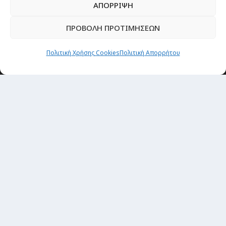
ΑΠΟΡΡΙΨΗ
ΠΡΟΒΟΛΗ ΠΡΟΤΙΜΗΣΕΩΝ
Newsletter
Πολιτική Χρήσης Cookies
Πολιτική Απορρήτου
“H μόνη επένδυση από την οποία δεν έχεις
καμία απολύτως πιθανότητα να χάσεις,
είναι τα ταξίδια.”
Εγγραφή
copyright@ 2026| All rights Reserved