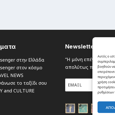
έματα
Newsletter
Αυτός ο ιστ
“H μόνη επένδυση από
senger στην Ελλάδα
συμπεριλαμ
απολύτως πιθανότητα ν
senger στον κόσμο
βοηθούν να
επιτρέποντ
AVEL NEWS
περιεχόμενο
άνωσε το ταξίδι σου
χρήση cooki
προτιμήσεις
TY and CULTURE
ρυθμίσεων 
ΑΠΟ