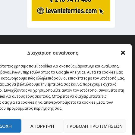
Διαχείριση συναίνεσης
ότοπος χρησιμοποιεί cookies για σκοπούς μάρκετινγκ και ανάλυσης,
 την οποία δεν έχεις καμία
βανομένων υπηρεσιών όπως το Google Analytics. Αυτά τα cookies μας
α χάσεις, είναι τα ταξίδια.”
 κατανοήσουμε πώς αλληλεπιδρούν οι επισκέπτες με τον ιστότοπό μας,
άς μας να βελτιώσουμε την εμπειρία σας και να παρέχουμε σχετικό
. Συνεχίζοντας να χρησιμοποιείτε αυτόν τον ιστότοπο, συναινείτε στη
es για αυτούς τους σκοπούς. Μπορείτε να διαχειριστείτε τις
Εγγραφή
 σας για τα cookies ή να απενεργοποιήσετε τα cookies μέσω των
του προγράμματος περιήγησής σας.
ΔΟΧΗ
ΑΠΟΡΡΙΨΗ
ΠΡΟΒΟΛΗ ΠΡΟΤΙΜΗΣΕΩΝ