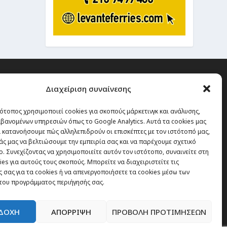
Διαχείριση συναίνεσης
ότοπος χρησιμοποιεί cookies για σκοπούς μάρκετινγκ και ανάλυσης,
 την οποία δεν έχεις καμία
βανομένων υπηρεσιών όπως το Google Analytics. Αυτά τα cookies μας
α χάσεις, είναι τα ταξίδια.”
 κατανοήσουμε πώς αλληλεπιδρούν οι επισκέπτες με τον ιστότοπό μας,
άς μας να βελτιώσουμε την εμπειρία σας και να παρέχουμε σχετικό
. Συνεχίζοντας να χρησιμοποιείτε αυτόν τον ιστότοπο, συναινείτε στη
es για αυτούς τους σκοπούς. Μπορείτε να διαχειριστείτε τις
Εγγραφή
 σας για τα cookies ή να απενεργοποιήσετε τα cookies μέσω των
του προγράμματος περιήγησής σας.
ΔΟΧΗ
ΑΠΟΡΡΙΨΗ
ΠΡΟΒΟΛΗ ΠΡΟΤΙΜΗΣΕΩΝ