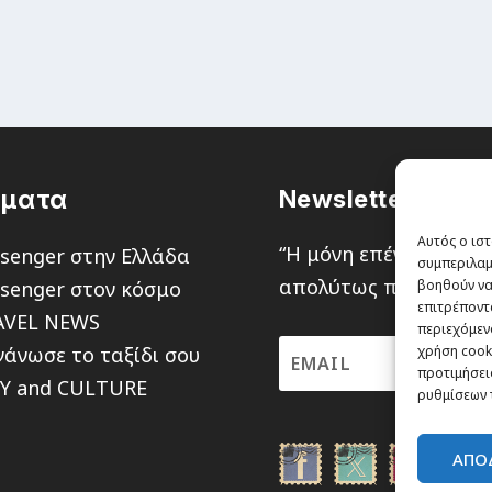
έματα
Newsletter
Αυτός ο ιστ
“H μόνη επένδυση από
senger στην Ελλάδα
συμπεριλαμ
απολύτως πιθανότητα ν
senger στον κόσμο
βοηθούν να
επιτρέποντ
AVEL NEWS
περιεχόμενο
άνωσε το ταξίδι σου
χρήση cooki
προτιμήσεις
TY and CULTURE
ρυθμίσεων 
ΑΠΟ