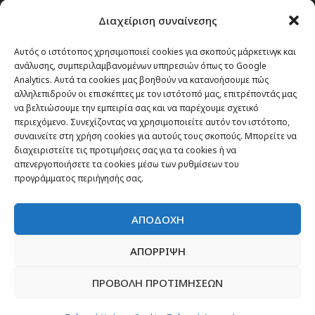
Passenger στην Ελλάδα
Διαχείριση συναίνεσης
Passenger στον κόσμο
TRAVEL NEWS
Αυτός ο ιστότοπος χρησιμοποιεί cookies για σκοπούς μάρκετινγκ και
ανάλυσης, συμπεριλαμβανομένων υπηρεσιών όπως το Google
Οργάνωσε το ταξίδι σου
Analytics. Αυτά τα cookies μας βοηθούν να κατανοήσουμε πώς
CITY and CULTURE
αλληλεπιδρούν οι επισκέπτες με τον ιστότοπό μας, επιτρέποντάς μας
να βελτιώσουμε την εμπειρία σας και να παρέχουμε σχετικό
περιεχόμενο. Συνεχίζοντας να χρησιμοποιείτε αυτόν τον ιστότοπο,
συναινείτε στη χρήση cookies για αυτούς τους σκοπούς. Μπορείτε να
διαχειριστείτε τις προτιμήσεις σας για τα cookies ή να
απενεργοποιήσετε τα cookies μέσω των ρυθμίσεων του
προγράμματος περιήγησής σας.
ΑΠΟΔΟΧΗ
ΑΠΟΡΡΙΨΗ
ΠΡΟΒΟΛΗ ΠΡΟΤΙΜΗΣΕΩΝ
Newsletter