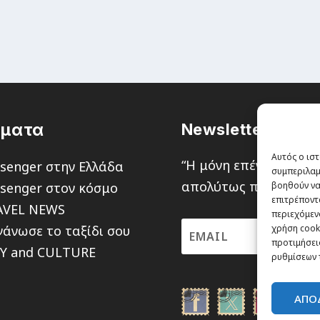
έματα
Newsletter
Αυτός ο ιστ
“H μόνη επένδυση από
senger στην Ελλάδα
συμπεριλαμ
απολύτως πιθανότητα ν
senger στον κόσμο
βοηθούν να
επιτρέποντ
AVEL NEWS
περιεχόμενο
άνωσε το ταξίδι σου
χρήση cooki
προτιμήσεις
TY and CULTURE
ρυθμίσεων 
ΑΠΟ