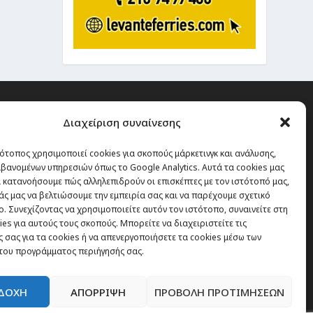
Διαχείριση συναίνεσης
ότοπος χρησιμοποιεί cookies για σκοπούς μάρκετινγκ και ανάλυσης,
 την οποία δεν έχεις καμία
βανομένων υπηρεσιών όπως το Google Analytics. Αυτά τα cookies μας
α χάσεις, είναι τα ταξίδια.”
 κατανοήσουμε πώς αλληλεπιδρούν οι επισκέπτες με τον ιστότοπό μας,
άς μας να βελτιώσουμε την εμπειρία σας και να παρέχουμε σχετικό
. Συνεχίζοντας να χρησιμοποιείτε αυτόν τον ιστότοπο, συναινείτε στη
es για αυτούς τους σκοπούς. Μπορείτε να διαχειριστείτε τις
Εγγραφή
 σας για τα cookies ή να απενεργοποιήσετε τα cookies μέσω των
του προγράμματος περιήγησής σας.
ΔΟΧΗ
ΑΠΟΡΡΙΨΗ
ΠΡΟΒΟΛΗ ΠΡΟΤΙΜΗΣΕΩΝ